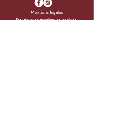
Mentions légales
Politique en matière de cookies
Politique de confidentialité
Conditions d'utilisation
​© 2025 par Yoga studio by
kat